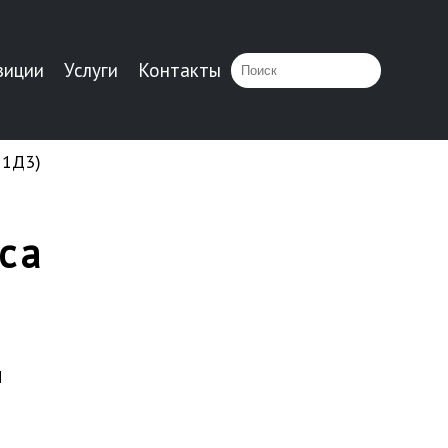
зиции
Услуги
Контакты
11Д3)
са
й