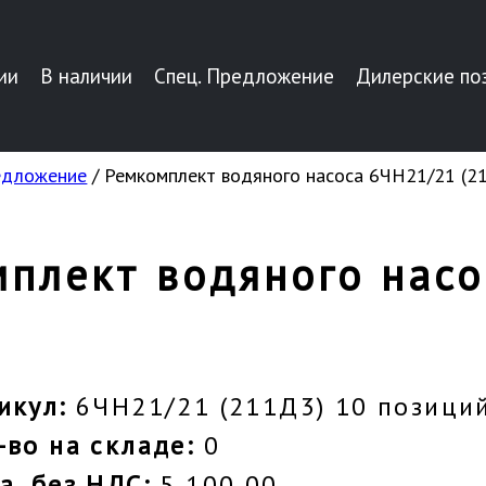
ии
В наличии
Спец. Предложение
Дилерские по
редложение
/ Ремкомплект водяного насоса 6ЧН21/21 (2
плект водяного насо
икул:
6ЧН21/21 (211Д3) 10 позици
-во на складе:
0
а, без НДС:
5 100,00