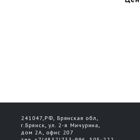
241047,РФ, Брянская обл,
г.Брянск, ул. 2-я Мичурина,
дом 2А, офис 207
тел. +7(4832)733-996, 505-222