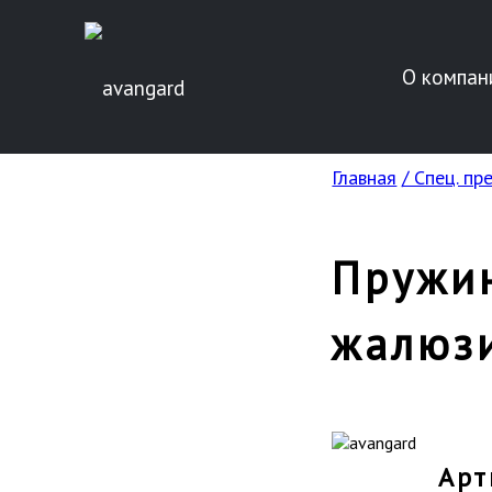
О компан
Главная
/ Спец. п
Пружи
жалюз
Арт